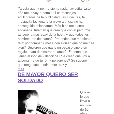
Ya está aquí y no me siento nada navideña. Este
año me lo voy a permitir. Los mensajes
edulcorados de la publicidad, las lucecitas, la
musiquita facilona y la nieve artificial no han
conseguido ablandarme. Más bien me siento
engañada. Intentan que crea que con el perfurme
tal seré la más sexy de la fiesta y que todos los
hombres me desearán? Pretenden que me sienta
feliz por compartir mesa con alguien que no me cae
bien? Sugieren que gaste mi escaso dinero en
regalos para demostrar mi amor? Esperan que
llenen el ipod de villancicos? Se creen que voy a
atiborrarme de turrón y polvorones? Se supone
que tengo que sentir, amor, paz y.
més
DE MAYOR QUIERO SER
SOLDADO
Qué es
lo que
lleva a
un niño
de 10
años,