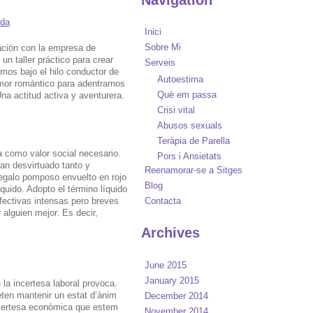
Inici
Sobre Mi
ración con la empresa de
 un taller práctico para crear
Serveis
emos bajo el hilo conductor de
Autoestima
amor romántico para adentrarnos
Què em passa
na actitud activa y aventurera.
Crisi vital
Abusos sexuals
Teràpia de Parella
 como valor social necesario.
Pors i Ansietats
an desvirtuado tanto y
Reenamorar-se a Sitges
regalo pomposo envuelto en rojo
Blog
quido. Adopto el término líquido
fectivas intensas pero breves
Contacta
alguien mejor. Es decir,
Archives
June 2015
January 2015
 la incertesa laboral provoca.
ten mantenir un estat d’ànim
December 2014
incertesa econòmica que estem
November 2014