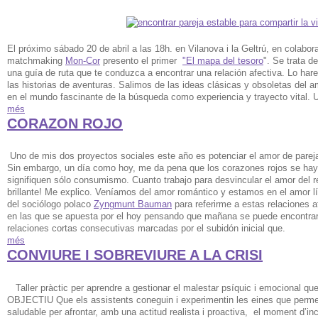
El próximo sábado 20 de abril a las 18h. en Vilanova i la Geltrú, en colabo
matchmaking
Mon-Cor
presento el primer
"El mapa del tesoro
". Se trata de
una guía de ruta que te conduzca a encontrar una relación afectiva. Lo har
las historias de aventuras. Salimos de las ideas clásicas y obsoletas del 
en el mundo fascinante de la búsqueda como experiencia y trayecto vital. U
més
CORAZON ROJO
Uno de mis dos proyectos sociales este año es potenciar el amor de pareja
Sin embargo, un día como hoy, me da pena que los corazones rojos se hay
signifiquen sólo consumismo. Cuanto trabajo para desvincular el amor del 
brillante! Me explico. Veníamos del amor romántico y estamos en el amor lí
del sociólogo polaco
Zyngmunt Bauman
para referirme a estas relaciones a
en las que se apuesta por el hoy pensando que mañana se puede encontrar 
relaciones cortas consecutivas marcadas por el subidón inicial que.
més
CONVIURE I SOBREVIURE A LA CRISI
Taller pràctic per aprendre a gestionar el malestar psíquic i emocional que
OBJECTIU Que els assistents coneguin i experimentin les eines que perme
saludable per afrontar, amb una actitud realista i proactiva, el moment d’