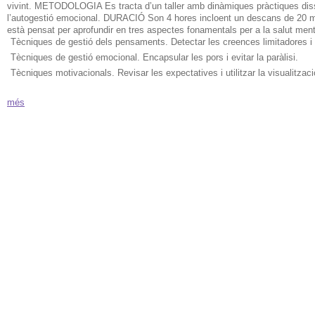
vivint. METODOLOGIA Es tracta d’un taller amb dinàmiques pràctiques dis
l’autogestió emocional. DURACIÓ Son 4 hores incloent un descans de 20 
està pensat per aprofundir en tres aspectes fonamentals per a la salut ment
Tècniques de gestió dels pensaments. Detectar les creences limitadores i 
Tècniques de gestió emocional. Encapsular les pors i evitar la paràlisi.
Tècniques motivacionals. Revisar les expectatives i utilitzar la visualitzaci
més