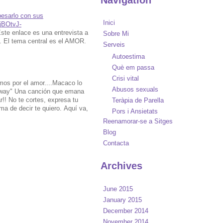
pesarlo con sus
Inici
jBOtvJ-
ste enlace es una entrevista a
Sobre Mi
o. El tema central es el AMOR.
Serveis
Autoestima
Què em passa
Crisi vital
os por el amor....Macaco lo
Abusos sexuals
 way" Una canción que emana
!! No te cortes, expresa tu
Teràpia de Parella
ma de decir te quiero. Aquí va,
Pors i Ansietats
Reenamorar-se a Sitges
Blog
Contacta
Archives
June 2015
January 2015
December 2014
November 2014