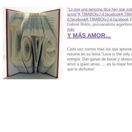
"Lo que una persona dice hay que so
actos"#.T8MjBOtvJ-d.facebook#.T8M
d.facebook#.T8MjBOtvJ-d.facebook
E
Gabriel Rolón, psicoanalista argentin
més
Y MÁS AMOR…
Cada vez somos más los que apostam
resume en su tema."Love is the only
energía. Dan ganas de besar y abrazar
amor a quien amas......es la mejor for
que lo disfrutes!