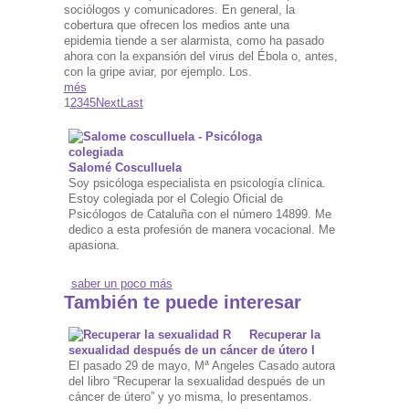
sociólogos y comunicadores. En general, la
cobertura que ofrecen los medios ante una
epidemia tiende a ser alarmista, como ha pasado
ahora con la expansión del virus del Ébola o, antes,
con la gripe aviar, por ejemplo. Los.
més
1
2
3
4
5
Next
Last
Salomé Cosculluela
Soy psicóloga especialista en psicología clínica.
Estoy colegiada por el Colegio Oficial de
Psicólogos de Cataluña con el número 14899. Me
dedico a esta profesión de manera vocacional. Me
apasiona.
saber un poco más
También te puede interesar
Recuperar la
sexualidad después de un cáncer de útero I
El pasado 29 de mayo, Mª Angeles Casado autora
del libro “Recuperar la sexualidad después de un
cáncer de útero” y yo misma, lo presentamos.