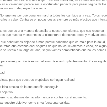
 nuestro proceso de aprendizaje. Pero esa linealidad, se ve truncada en dos
 en el calendario parece ser la oportunidad perfecta para pasar página de los
os un sinfín de proyectos nuevos.
 No tenemos por qué poner en marcha todos los cambios a la vez. Yo os rec
evarlos a cabo. Centrarse en pocas cosas siempre es más efectivo que intenta
s es que es una manera de acallar a nuestra conciencia, que nos recuerda
es que nuestra mente necesita alimentarse de nuevos retos y motivaciones
que deberíamos dejar de fumar, porque sabemos que es malo para la salud, 
arse retos aun estando casi seguros de que no los llevaremos a cabo, de algun
ue se revela a lo largo del año, según vamos comprobando que no los hemos
ara averiguar dónde estuvo el error de nuestro planteamiento. Y eso signifi
ar.
idad.
icas, para que vuestros propósitos se hagan realidad:
a idea precisa de lo que queréis conseguir.
 objetivo.
ero no acabamos de hacerlo, nunca encontramos el momento.
ar vuestro objetivo, como si ya fuera una realidad.