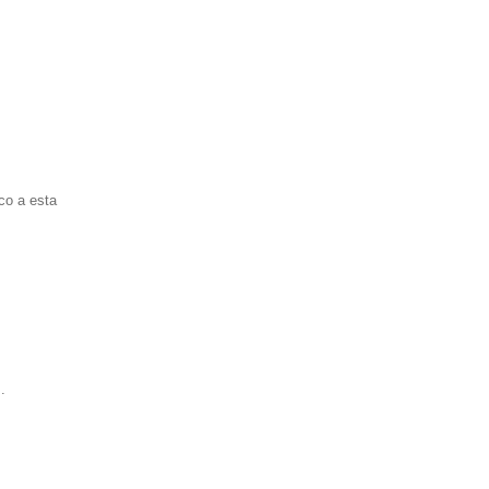
co a esta
.