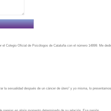
or el Colegio Oficial de Psicólogos de Cataluña con el número 14899. Me dedi
ar la sexualidad después de un cáncer de útero” y yo misma, lo presentamos
 de parejas en algún momento determinado de su relación. Esa pasión,.