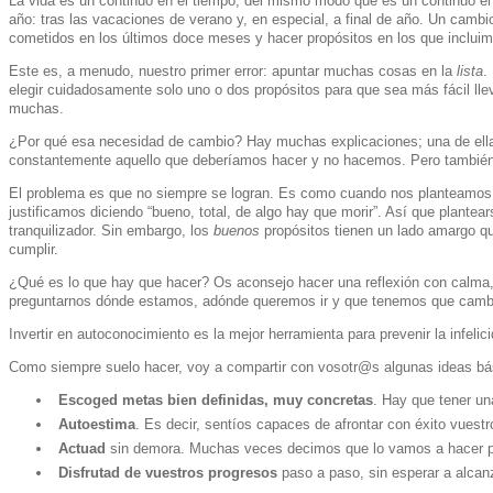
La vida es un continuo en el tiempo, del mismo modo que es un continuo en
año: tras las vacaciones de verano y, en especial, a final de año. Un cambio
cometidos en los últimos doce meses y hacer propósitos en los que incluim
Este es, a menudo, nuestro primer error: apuntar muchas cosas en la
lista
.
elegir cuidadosamente solo uno o dos propósitos para que sea más fácil ll
muchas.
¿Por qué esa necesidad de cambio? Hay muchas explicaciones; una de ella
constantemente aquello que deberíamos hacer y no hacemos. Pero también 
El problema es que no siempre se logran. Es como cuando nos planteamos 
justificamos diciendo “bueno, total, de algo hay que morir”. Así que plante
tranquilizador. Sin embargo, los
buenos
propósitos tienen un lado amargo q
cumplir.
¿Qué es lo que hay que hacer? Os aconsejo hacer una reflexión con calma, p
preguntarnos dónde estamos, adónde queremos ir y que tenemos que cambi
Invertir en autoconocimiento es la mejor herramienta para prevenir la infelic
Como siempre suelo hacer, voy a compartir con vosotr@s algunas ideas bás
Escoged metas bien definidas, muy concretas
. Hay que tener un
Autoestima
. Es decir, sentíos capaces de afrontar con éxito vuestro
Actuad
sin demora. Muchas veces decimos que lo vamos a hacer p
Disfrutad de vuestros progresos
paso a paso, sin esperar a alcanz