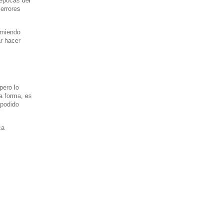
 épocas del
 errores
omiendo
r hacer
.
pero lo
a forma, es
 podido
ca