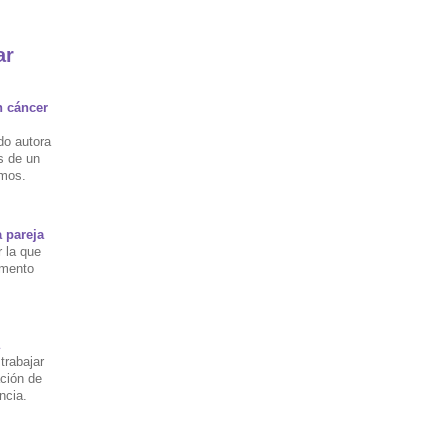
ar
n cáncer
do autora
s de un
amos.
a pareja
 la que
omento
trabajar
ación de
ncia.