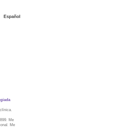
Español
clínica.
4899. Me
ional. Me