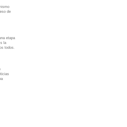
 mismo
ceso de
una etapa
s la
os todos.
e
ticias
ha